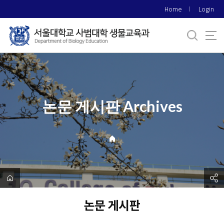
바
Home
Login
로
가
기
메
뉴
논문 게시판 Archives
논문 게시판