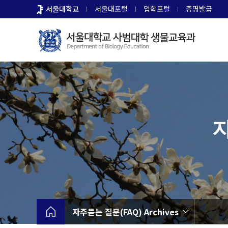
바
서울대학교
서울대포털
입학포털
증명발급
로
가
기
메
뉴
자
자주묻는 질문(FAQ) Archives