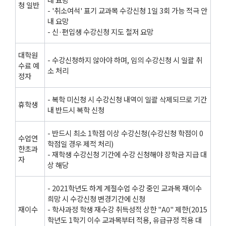
청 일반
- '취소여석' 표기 교과목 수강신청 1일 3회 가능 적극 안
내 요망
- 신·편입생 수강신청 지도 철저 요망
대학원
- 수강신청하지 않아야 하며, 임의 수강신청 시 일괄 취
수료 예
소 처리
정자
- 복학 미신청 시 수강신청 내역이 일괄 삭제되므로 기간
휴학생
내 반드시 복학 신청
- 반드시 최소 1학점 이상 수강신청(수강신청 학점이 0
수업연
학점일 경우 제적 처리)
한초과
- 재학생 수강신청 기간에 수강 신청해야 장학금 지급 대
자
상 해당
- 2021학년도 하계 계절수업 수강 중인 교과목 재이수
희망 시 수강신청 변경기간에 신청
재이수
- 학사과정 학생 재수강 취득성적 상한 "A0" 제한(2015
학년도 1학기 이수 교과목부터 적용, 유급규정 적용 대