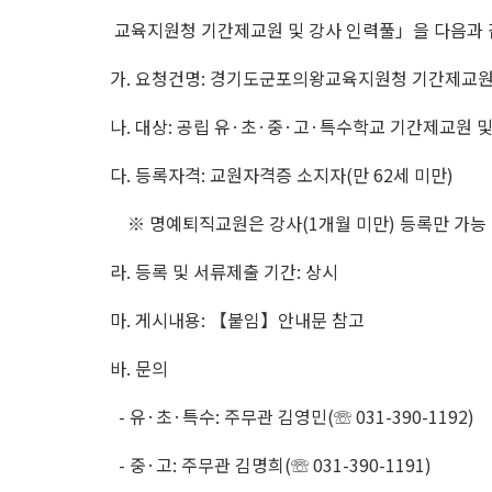
교육지원청 기간제교원 및 강사 인력풀」을 다음과 
가. 요청건명: 경기도군포의왕교육지원청 기간제교원 
나. 대상: 공립 유·초·중·고·특수학교 기간제교원 
다. 등록자격: 교원자격증 소지자(만 62세 미만)
※ 명예퇴직교원은 강사(1개월 미만) 등록만 가능
라. 등록 및 서류제출 기간: 상시
마. 게시내용: 【붙임】안내문 참고
바. 문의
- 유·초·특수: 주무관 김영민(☏ 031-390-1192)
- 중·고: 주무관 김명희(☏ 031-390-1191)