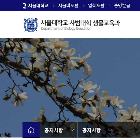
바
서울대학교
서울대포털
입학포털
증명발급
로
가
기
메
뉴
공지사항
공지사항