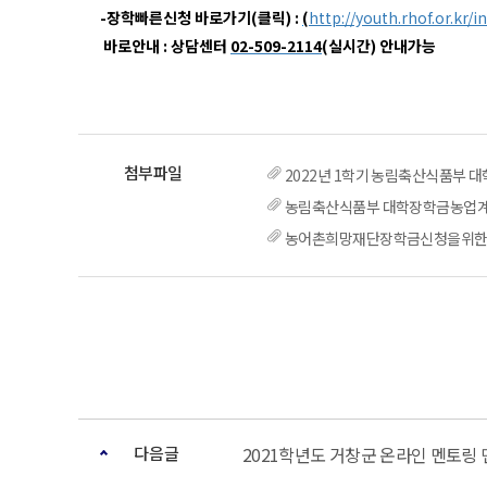
-
장학빠른신청
바로가기(클릭) :
(
http://youth.rhof.or.kr/i
바로안내 : 상담센터
02-509-2114
(실시간) 안내가능
2022년 1학기 농림축산식품부 대학
농림축산식품부 대학장학금농업계.
농어촌희망재단장학금신청을위한가
다음글
2021학년도 거창군 온라인 멘토링