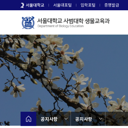
바
서울대학교
서울대포털
입학포털
증명발급
로
가
기
메
뉴
공지사항
공지사항