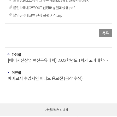
붙임3 20221학기 교과목 개설EES융합전공최종.xlsx
붙임4 국내교류OUT신청매뉴얼학생용.pdf
붙임6 국내교류 신청 관련 서식.zip
목록
다음글
[에너지신산업 혁신공유대학] 2022학년도 1학기 고려대학교 학점교류 안내
이전글
예비교사 수업시연 비디오 응모전 (금상 수상)
개인정보처리방침