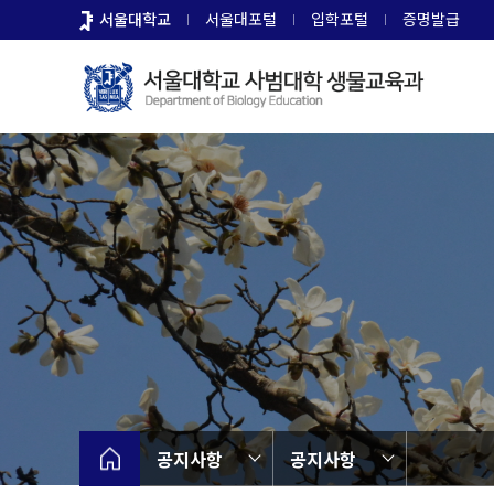
바
서울대학교
서울대포털
입학포털
증명발급
로
가
기
메
뉴
공지사항
공지사항