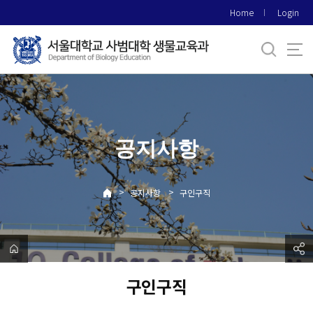
바
Home
Login
로
가
기
메
뉴
공지사항
>
>
공지사항
구인구직
구인구직