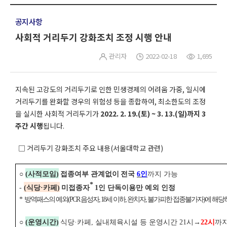
공지사항
사회적 거리두기 강화조치 조정 시행 안내
관리자
2022-02-18
1,695
지속된 고강도의 거리두기로 인한 민생경제의 어려움 가중, 일시에
거리두기를 완화할 경우의 위험성 등을 종합하여, 최소한도의 조정
을 실시한 사회적 거리두기가
2022. 2. 19.(토) ~ 3. 13.(일)까지 3
주간 시행
됩니다.
□ 거리두기 강화조치 주요 내용(서울대학교 관련)
○
(
사적모임
)
접종여부 관계없이
전국
6
인
까지 가능
*
-
(
식당
·
카페
)
미접종자
1
인 단독이용만 예외 인정
*
방역패스의 예외
(PCR
음성자
, 18
세 이하
,
완치자
,
불가피한 접종불가자
)
에 해당
○
(
운영시간
)
식당
·
카페
,
실내체육시설 등 운영시간
21
시
→
22
시
까