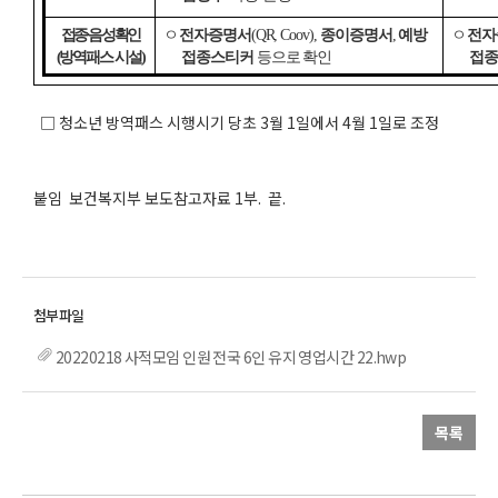
접종
·
음성 확인
ㅇ
전자증명서
(QR, Coov),
종이증명서
,
예방
ㅇ
전자
(
방역패스 시설
)
접종스티커
등으로 확인
접종
□ 청소년 방역패스 시행시기 당초 3월 1일에서 4월 1일로 조정
붙임 보건복지부 보도참고자료 1부. 끝.
20220218 사적모임 인원 전국 6인 유지 영업시간 22.hwp
목록