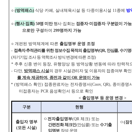
○
(
방역패스
)
식당
·
카페
,
실내체육시설 등 다중이용시설
11
종에
방
○
(
행사
·
집회
)
50
명 미만
행사
·
집회는
접종자
·
미접종자 구분없이 가능
으로만 구성
하여
299
명까지 가능
○
개편된 방역체계에 따른
출입명부 운영 조정
-
접촉자 추적관리를 위한 정보수집 목적의 출입명부
(QR,
안심콜
,
수기명
(
자기기입 조사 등 역학조사 방식 변경에 따른 조정
)
*
추후 신종 변이 등장
,
유행양상 등 방역상황 변동에 따라 탄력적
-
다만
,
방역패스 시설
의 경우 시설관리자 및 이용자의 접종여부 확인
를 계속 제공하며
,
종전과 같이
QR
운영이 가능
* (
방역패스 확인
)
접종완료자는 전자증명서
(Coov, QR),
종이증명
미접종자는
PCR
음성확인서 등으로 확인
<
출입명부 등 운영 변경
>
구분
현행
ㅇ
전자출입명부
(QR
체크
)
또는
출입자 명부
ㅇ
(
잠
간편전화 체크인
(
안심콜
)
또는
수기출
(
모든 시설
)
입명부
작성
·
운영