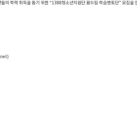
들의 학력 취득을 돕기 위한 “1388청소년지원단 꿈드림 학습멘토단” 모집을
net)