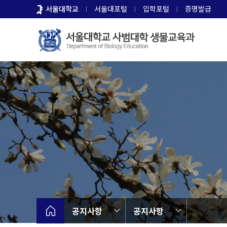
바
서울대학교
서울대포털
입학포털
증명발급
로
가
기
메
뉴
공지사항
공지사항