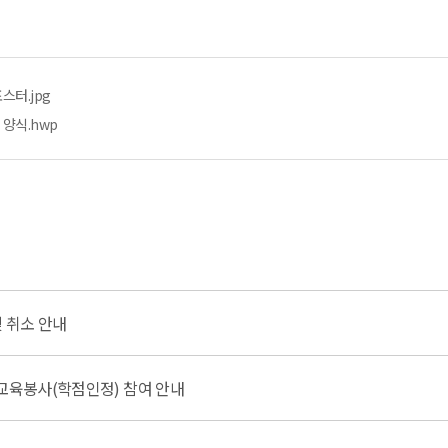
스터.jpg
 양식.hwp
및 취소 안내
 교육봉사(학점인정) 참여 안내