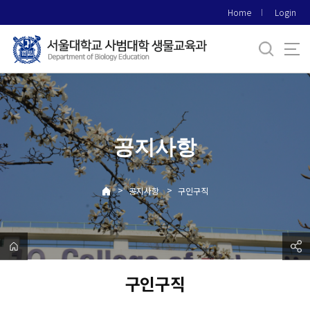
바
Home
Login
로
가
기
메
뉴
공지사항
>
>
공지사항
구인구직
구인구직