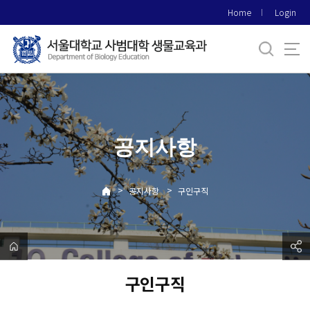
바
Home
Login
로
가
기
메
뉴
공지사항
>
>
공지사항
구인구직
구인구직