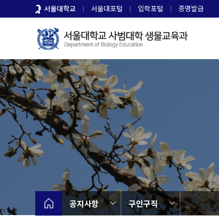
바
서울대학교
서울대포털
입학포털
증명발급
로
가
기
메
뉴
공지사항
구인구직