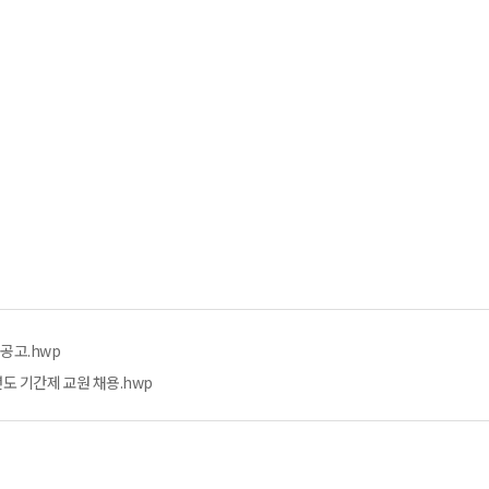
공고.hwp
도 기간제 교원 채용.hwp