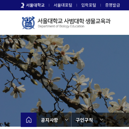
바
서울대학교
서울대포털
입학포털
증명발급
로
가
기
메
뉴
공지사항
구인구직