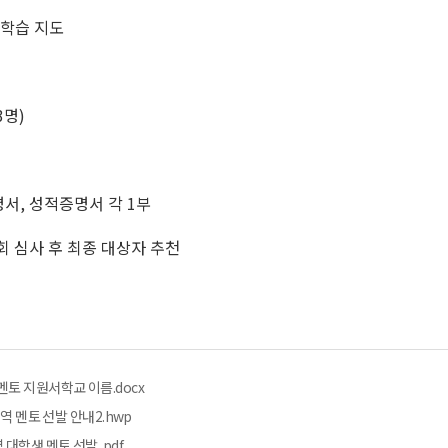
 학습 지도
3명)
명서, 성적증명서 각 1부
회 심사 후 최종 대상자 추천
토 지원서학교 이름.docx
역 멘토 선발 안내2.hwp
대학생 멘토 선발 .pdf