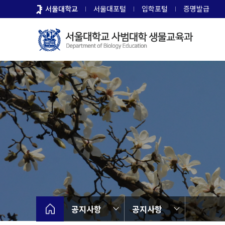
바
서울대학교
서울대포털
입학포털
증명발급
로
가
기
메
뉴
공지사항
공지사항