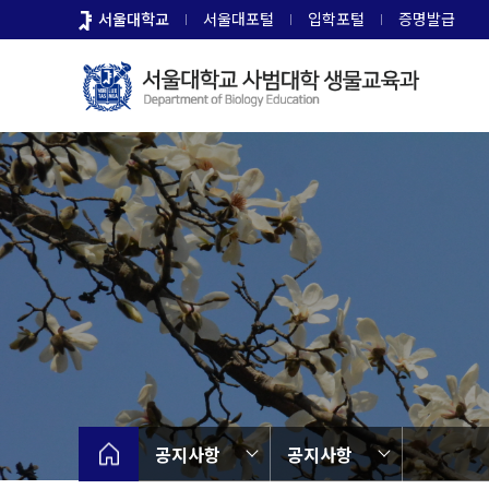
바
서울대학교
서울대포털
입학포털
증명발급
로
가
기
메
뉴
공지사항
공지사항