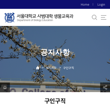
바
Home
Login
로
가
기
메
뉴
공지사항
>
>
공지사항
구인구직
구인구직