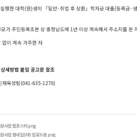
실행한 대학(원)생의 「일반·취업 후 상환」학자금 대출(등록금·생활비)
 또는 부모가 주민등록초본 상 충청남도에 1년 이상 계속해서 주소지를 둔 
 없이 계속 거주한 자
※ 상세방법 붙임 공고문 참조
육성팀(041-635-1270)
지원사업 웹포스터.png
지원사업 썸네일SNS 업로드용.png