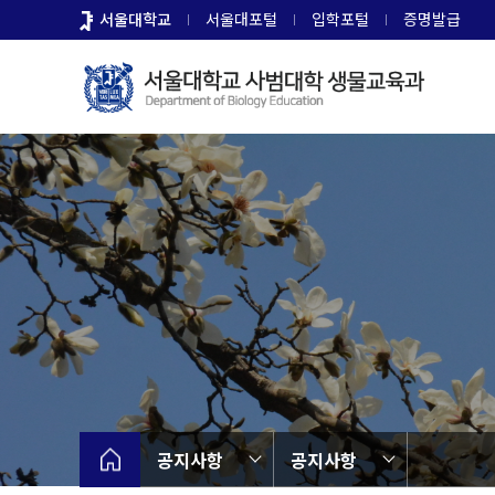
바
서울대학교
서울대포털
입학포털
증명발급
로
가
기
메
뉴
공지사항
공지사항