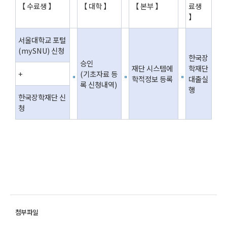
【 수료생 】
【 대학 】
【 본부 】
료생
】
서울대학교 포털
(mySNU) 신청
한국장
승인
재단 시스템에
학재단
+
(기초자료 등
학적정보 등록
대출실
록 신청내역)
행
한국장학재단 신
청