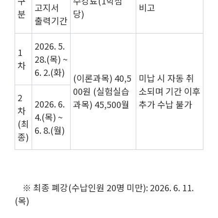
구
수강료(1학점
고지서
비고
분
당)
출력기간
2026. 5.
1
28.(목) ~
차
6. 2.(화)
(이론과목) 40,5
미납 시 자동 취
00원 (실험실습
소되며 기간 이후
2
2026. 6.
과목) 45,500월
추가 수납 불가
차
4.(목) ~
(최
6. 8.(월)
종)
※ 최종 폐강(수납인원 20명 미만): 2026. 6. 11.
(목)