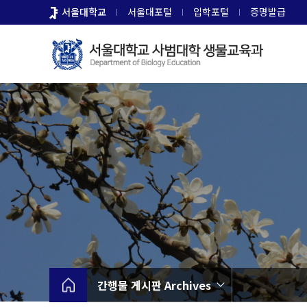
바
서울대학교
서울대포털
입학포털
증명발급
로
가
기
메
뉴
간행물 게시판 Archives